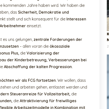
die kommenden Jahre haben wird. Wir haben die
leben, das
Sicherheit, Demokratie und
nkt stellt und sich konsequent für die
Interessen
 Arbeitnehmer
einsetzt.
K
t es uns gelungen,
zentrale Forderungen der
umzusetzen
– allen voran die
ökosoziale
2
onus Plus,
die
Valorisierung der
bau der Kinderbetreuung, Verbesserungen bei
ie
Abschaffung der kalten Progression.
chten wir als FCG fortsetzen.
Wir wollen, dass
fstehen und arbeiten gehen, entlastet werden und
rdern Steueranreize für Vollzeitarbeit,
die
tunden,
die
Attraktivierung für freiwilliges
flexible Arbeitszeitmodelle in Kombination mit