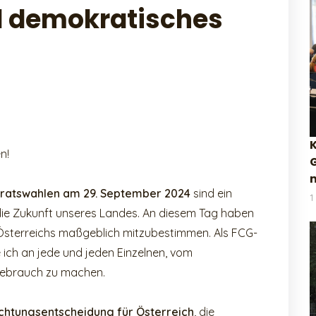
d demokratisches
K
n!
m
lratswahlen am 29. September 2024
sind ein
1
ie Zukunft unseres Landes. An diesem Tag haben
s Österreichs maßgeblich mitzubestimmen. Als FCG-
 ich an jede und jeden Einzelnen, vom
ebrauch zu machen.
ichtungsentscheidung für Österreich
, die