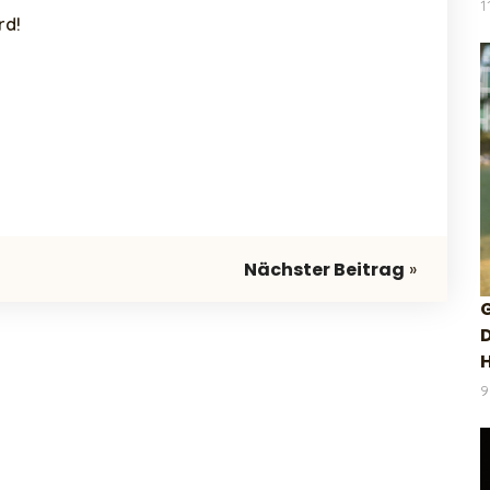
1
rd!
Nächster Beitrag
»
D
H
9